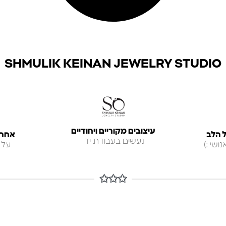
SHMULIK KEINAN JEWELRY STUDIO
עיצובים מקוריים ויחודיים
 הלב
אחריות ל
נעשים בעבודת יד
ושי :)
על 
✩✩✩