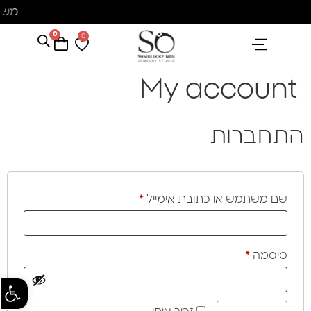
משלו
0
0
My account
התחברות
שם משתמש או כתובת אימייל
*
סיסמה
*
פתח סרגל