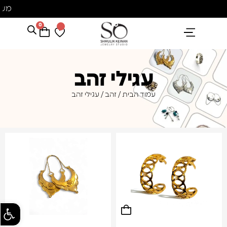
משל
0
הנבחרים שלנו
אבני חן ופנינים
קולקציית פנינים "סוזן"
עגילי זהב
עמוד הבית
/
זהב
/ עגילי זהב
פתח סרגל