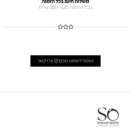
משלוח חינם בכל הזמנה
בכל הזמנה מעל-350 ש"ח!
✩✩✩
נשמח לשמוע מכם 🙂 צרו קשר