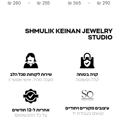
₪
280
–
₪
255
₪
365
–
₪
290
SHMULIK KEINAN JEWELRY
STUDIO
קניה בטוחה
שירות לקוחות מכל הלב
קלה ופשוטה
מענה מהיר, אישי ואנושי :)
עיצובים מקוריים ויחודיים
אחריות ל-12 חודשים
נעשים בעבודת יד
על כל התכשיטים!