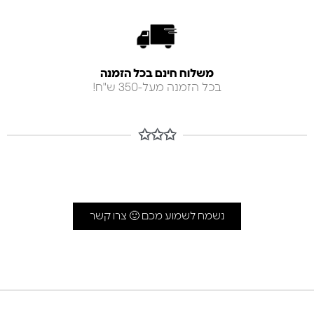
משלוח חינם בכל הזמנה
בכל הזמנה מעל-350 ש"ח!
✩✩✩
נשמח לשמוע מכם 🙂 צרו קשר