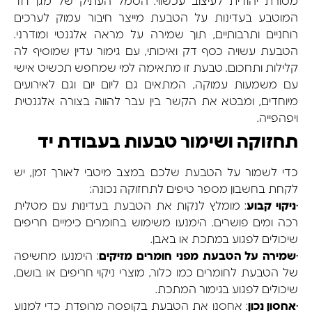
מסורת יהודית לעיצוב עכשווי. הסמל העתיק של מגן דוד
המוטבע בעדינות על הטבעת מייצר חיבור עמוק לערכים
רוחניים ותרבותיים, תוך שמירה על מראה אלגנטי ומודרני.
הטבעת עשויה כסף דק ואיכותי, עם גימור עדין שמוסיף לה
קלילות ותחכום. טבעת זו מתאימה למי שמחפש תכשיט אישי
עם משמעות עמוקה, המתאים גם ליום יום וגם לאירועים
מיוחדים, ומבטא את הקשר בין עבר להווה בצורה אלגנטית
ויפהפייה.
תחזוקה ושימור טבעות בעבודת יד
כדי לשמור על הטבעת שלכם במצב מיטבי לאורך זמן, יש
לקחת בחשבון מספר טיפים לתחזוקה נכונה:
•
ניקוי קבוע
: מומלץ לנקות את הטבעת בעדינות עם מטלית
רכה ומים פושרים. הימנעו משימוש בחומרים כימיים חריפים
שיכולים לפגוע במתכת או באבן.
•
שמירה על הטבעת מפני חומרים מזיקים
: הימנעו מחשיפה
של הטבעת לחומרים כמו כלור, מוצרי ניקוי חריפים או בושם,
שיכולים לפגוע בגימור המתכת.
•
אחסון נכון
: אחסנו את הטבעת בקופסה מרופדת כדי למנוע