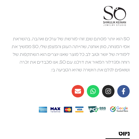
SO הוא יותר מסתם שם; זוהי מורשת של ערכים ואהבה. בהשראת
אמי המנוחה, סוזן אוחנה, שהייתה העוגן והמצפן שלי, SO ממשיך את
לימודיה של יושר וטוב לב. כל מוצר שאנו יוצרים הוא השתקפות של
רוחה ומגדלור המאיר את דרכנו. עם SO, אנו מכבדים את זכרה
ושואפים לגלם את היושרה שהיא הטביעה בי.
ניווט