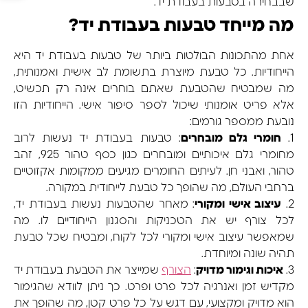
שבבחירה בטבעות בעבודת יד.
מה מייחד טבעות בעבודת יד?
אחת מהתכונות הבולטות ביותר של טבעות בעבודת יד היא
הייחודיות. כל טבעת מיוצרת בתשומת לב אישית ואמנותית,
מה שמבטיח שהטבעת שאתם בוחרים אינה רק תכשיט,
אלא פריט אומנותי שיכול לספר סיפור אישי. הייחודיות הזו
נובעת ממספר גורמים:
1.
חומרי גלם מובחרים
: טבעות בעבודת יד נעשות לרוב
מחומרי גלם איכותיים ומובחרים כגון כסף טהור 925, זהב
טהור, ואבני חן. לעיתים החומרים מגיעים ממקומות אקזוטיים
ברחבי העולם, מה שהופך כל טבעת לייחודית במקורה.
2.
עיצוב אישי ומקורי
: מאחר שהטבעות נעשות בעבודת יד,
לכל צורף יש את הטכניקות והסגנון הייחודיים לו. מה
שמאפשר עיצוב אישי ומקורי לכל לקוח, ומבטיח שכל טבעת
תהיה שונה ומיוחדת.
3.
איכות וגימור מדויק
:
הצורף
שמייצר את הטבעת בעבודת יד
מקדיש זמן ואנרגיה לכל פרט ופרט. כך ניתן לוודא שהגימור
הוא מדויק ומקצועי, עם דגש על כל פרט קטן, מה שהופך את