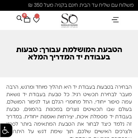
משלוח עם שליח עד הבית חינם בקניה מעל 350 ₪
0
הנבחרים שלנו
אבני חן ופנינים
קולקציית פנינים "סוזן"
הטבעת המושלמת עבורך: טבעות
בעבודת יד המדריך המלא
הבחירה בטבעות בעבודת יד היא תהליך מיוחד ומרגש, הרבה
מעבר לבחירת תכשיט רגיל. כל טבעת בעבודת יד נושאת
עמה סיפור ייחודי, החל מחומרי הגלם ועד לגימור המושלם.
בעולם שבו תכשיטים נוצרים במכונות בהמונים, טבעת
בעבודת יד מסמלת איכות, יצירתיות ואומנות ייחודית. במדריך
זה נלמד כיצד לבחור את הטבעת המתאימה ביותר לסגנון
פתח סרגל
ולצרכים האישיים שלכם, תוך שימת דגש על היתרונות