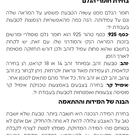
בחירת חומרי הגלם
חומר הגלם ממנו עשויה הטבעת משפיע על המראה שלה
וגם על עמידותה. הנה כמה מהאפשרויות הנפוצות לטבעות
בעבודת יד:
•
כסף 925
: כסף טהור 925 הוא חומר גלם פופולרי ומרשים
בזכות המראה הנקי והמודרני שלו. עם זאת, יש לקחת
בחשבון שהוא פחות עמיד לזהב ולכן דורש תחזוקה מסוימת
לאורך הזמן.
•
זהב
: טבעות זהב, ובמיוחד זהב 14 או 18 קראט, הן בחירה
קלאסית. הן עמידות מאוד ונראות יוקרתיות. ניתן לבחור בין זהב
צהוב, זהב לבן או זהב ורוד, כל אחד מהם מתאים לסגנון אחר.
•
אימייל קר
: בחירה בצבעים באמצעות טכניקת אימייל קר
מוסיפה צבעוניות ואומנותיות לטבעות בעבודת יד.
הבנה של המידות וההתאמה
בחירת המידה הנכונה היא חשובה ביותר. טבעת שלא יושבת
טוב על האצבע עלולה להיות לא נוחה ולהחליק. אם אתם לא
בטוחים מהי המידה המדויקת, מומלץ לפנות לצורף לקבלת