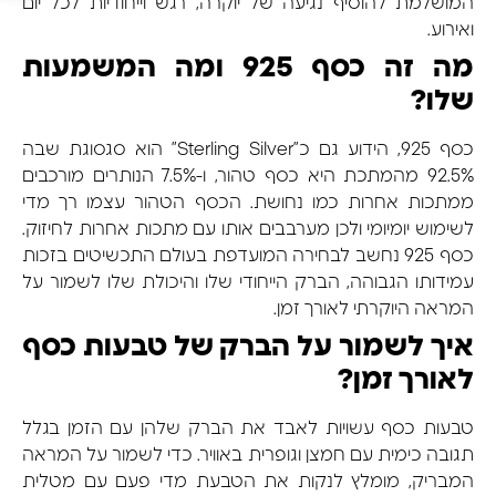
המושלמת להוסיף נגיעה של יוקרה, רגש וייחודיות לכל יום
ואירוע.
מה זה כסף 925 ומה המשמעות
שלו?
כסף 925, הידוע גם כ”Sterling Silver” הוא סגסוגת שבה
92.5% מהמתכת היא כסף טהור, ו-7.5% הנותרים מורכבים
ממתכות אחרות כמו נחושת. הכסף הטהור עצמו רך מדי
לשימוש יומיומי ולכן מערבבים אותו עם מתכות אחרות לחיזוק.
כסף 925 נחשב לבחירה המועדפת בעולם התכשיטים בזכות
עמידותו הגבוהה, הברק הייחודי שלו והיכולת שלו לשמור על
המראה היוקרתי לאורך זמן.
איך לשמור על הברק של טבעות כסף
לאורך זמן?
טבעות כסף עשויות לאבד את הברק שלהן עם הזמן בגלל
תגובה כימית עם חמצן וגופרית באוויר. כדי לשמור על המראה
המבריק, מומלץ לנקות את הטבעת מדי פעם עם מטלית