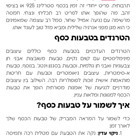
תרבותית. פריט ייחודי זה זמין בכסף סטרלינג 925 או בציפוי
זהב, מה שהופך אותו לפריט רב תכליתי ונצחי. חמסה
מרשימה עם נגיעה אמייל שחור, סמל רב עוצמה שמאמינים
כי הוא מגן מפני אנרגיה שלילית ומביא מזל טוב לעונד אותו.
הטרנדים בטבעות כסף
הטרנדים העדכניים בטבעות כסף כוללים עיצובים
מינימליסטיים עם קווים נקיים, טבעות משובצות אבני חן
צבעוניות ואבני חן גולמיות, וטבעות בסגנון וינטג’
.
בנוסף, טבעות
א-סימטריות, עיצובים גיאומטריים וטבעות עם חריטות
מותאמות אישית זוכות לפופולריות רבה. השילוב בין עיצובים
מודרניים לנגיעות של אומנות מסורתית הופך את טבעות
הכסף למגוונות ומלאות עניין.
איך לשמור על טבעות כסף?
כדי לשמור על המראה המבריק של טבעות הכסף שלך
לאורך זמן:
ניקוי עדין
: נקה את הטבעת עם מטלית רכה ותמיסה