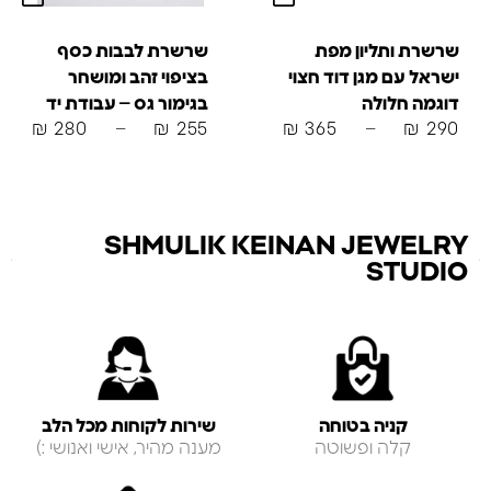
שרשרת ותליון מפת
שרשרת לבבות כסף
ישראל עם מגן דוד חצוי
בציפוי זהב ומושחר
דוגמה חלולה
בגימור גס – עבודת יד
₪
280
–
₪
255
₪
365
–
₪
290
SHMULIK KEINAN JEWELRY
STUDIO
קניה בטוחה
שירות לקוחות מכל הלב
קלה ופשוטה
מענה מהיר, אישי ואנושי :)