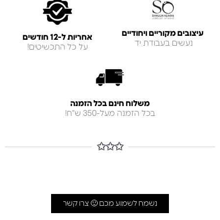
עיצובים מקוריים ויחודיים
אחריות ל-12 חודשים
נעשים בעבודת יד
על כל התכשיטים!
משלוח חינם בכל הזמנה
בכל הזמנה מעל-350 ש"ח!
✩✩✩
נשמח לשמוע מכם 🙂 צרו קשר