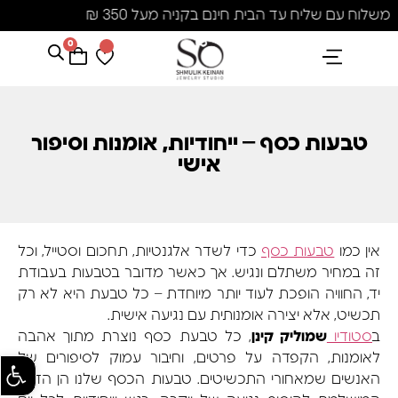
משלוח עם שליח עד הבית חינם בקניה מעל 350 ₪
0
הנבחרים שלנו
אבני חן ופנינים
קולקציית פנינים "סוזן"
טבעות כסף – ייחודיות, אומנות וסיפור
אישי
אין כמו
טבעות כסף
כדי לשדר אלגנטיות, תחכום וסטייל, וכל
זה במחיר משתלם ונגיש. אך כאשר מדובר בטבעות בעבודת
יד, החוויה הופכת לעוד יותר מיוחדת – כל טבעת היא לא רק
תכשיט, אלא יצירה אומנותית עם נגיעה אישית.
ב
סטודיו
שמוליק קינן
, כל טבעת כסף נוצרת מתוך אהבה
לאומנות, הקפדה על פרטים, וחיבור עמוק לסיפורים של
פתח סרגל
האנשים שמאחורי התכשיטים. טבעות הכסף שלנו הן הדרך