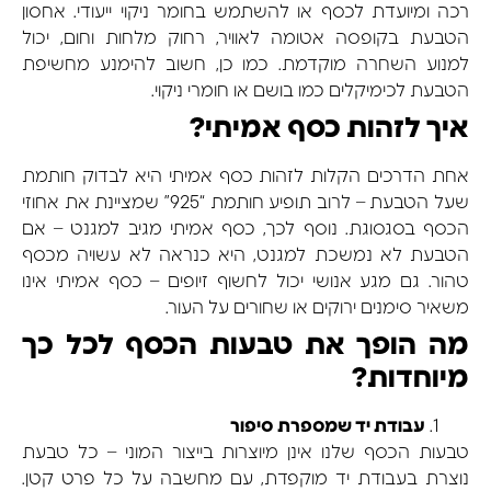
רכה ומיועדת לכסף או להשתמש בחומר ניקוי ייעודי. אחסון
הטבעת בקופסה אטומה לאוויר, רחוק מלחות וחום, יכול
למנוע השחרה מוקדמת. כמו כן, חשוב להימנע מחשיפת
הטבעת לכימיקלים כמו בושם או חומרי ניקוי.
איך לזהות כסף אמיתי?
אחת הדרכים הקלות לזהות כסף אמיתי היא לבדוק חותמת
שעל הטבעת – לרוב תופיע חותמת “925” שמציינת את אחוזי
הכסף בסגסוגת. נוסף לכך, כסף אמיתי מגיב למגנט – אם
הטבעת לא נמשכת למגנט, היא כנראה לא עשויה מכסף
טהור. גם מגע אנושי יכול לחשוף זיופים – כסף אמיתי אינו
משאיר סימנים ירוקים או שחורים על העור.
מה הופך את טבעות הכסף לכל כך
מיוחדות?
עבודת יד שמספרת סיפור
טבעות הכסף שלנו אינן מיוצרות בייצור המוני – כל טבעת
נוצרת בעבודת יד מוקפדת, עם מחשבה על כל פרט קטן.