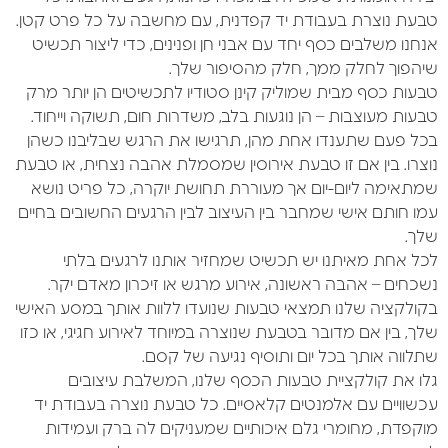
טבעת נוצרת בעבודת יד קפדנית, עם מחשבה על כל פרט קטן.
אנחנו משלבים
כסף
יחד עם
אבני חן ופנינים, כדי ליצור תכשיט
שיהפוך לחלק ממך, חלק מהסיפור שלך.
טבעות כסף מבית שמוליק קינן סטודיו לתכשיטים הן
יותר מרק
טבעות מעוצבות
– הן נוגעות בלב, משדרות חום, תשוקה וייחוד.
בכל פעם שתענדו אחת מהן, תרגישו את הרגש שבליבנו כשהן
נוצרו. בין אם זו טבעת אירוסין שמסמלת אהבה נצחית, או טבעת
שמתאימה ליום-יום אך מעוררת תחושת יוקרה, כל פריט נושא
עמו חותם אישי שמחבר בין העיצוב לבין הרגעים החשובים בחיים
שלך.
לכל אחת מאיתנו יש תכשיט שמחזיר אותנו לרגעים בלתי
נשכחים – אהבה ראשונה, אירוע מרגש או זיכרון מאדם יקר.
בקולקציה שלנו תמצאי טבעות שנועדו ללוות אותך במסע האישי
שלך, בין אם מדובר בטבעת שנוצרה במיוחד לאירוע חגיגי, או כזו
שתלווה אותך בכל יום ותוסיף נגיעה של קסם.
גלו את קולקציית טבעות הכסף שלנו, המשלבת עיצובים
עכשוויים עם אלמנטים קלאסיים. כל טבעת נוצרה בעבודת יד
מוקפדת, מחומרי גלם איכותיים שמעניקים לה ברק ועמידות