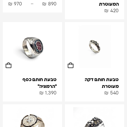
₪
970
–
₪
890
המעוטרת
₪
420
טבעת חותם דקה
טבעת חותם כסף
מעוטרת
"הרמוניה"
₪
1,390
₪
540