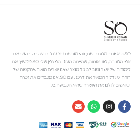
SO הוא יותר מסתם שם; זוהי מורשת של ערכים ואהבה. בהשראת
אמי המנוחה, סוזן אוחנה, שהייתה העוגן והמצפן שלי, SO ממשיך את
לימודיה של יושר וטוב לב. כל מוצר שאנו יוצרים הוא השתקפות של
רוחה ומגדלור המאיר את דרכנו. עם SO, אנו מכבדים את זכרה
ושואפים לגלם את היושרה שהיא הטביעה בי.