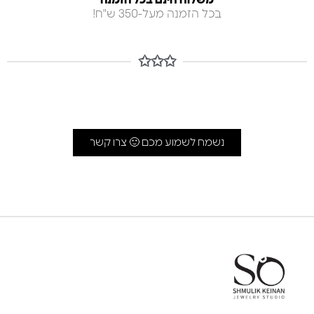
משלוח חינם בכל הזמנה
בכל הזמנה מעל-350 ש"ח!
✩✩✩
נשמח לשמוע מכם 🙂 צרו קשר