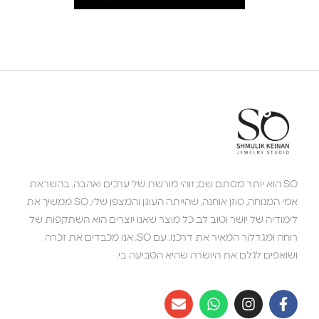
SO הוא יותר מסתם שם; זוהי מורשת של ערכים ואהבה. בהשראת
אמי המנוחה, סוזן אוחנה, שהייתה העוגן והמצפן שלי, SO ממשיך את
לימודיה של יושר וטוב לב. כל מוצר שאנו יוצרים הוא השתקפות של
רוחה ומגדלור המאיר את דרכנו. עם SO, אנו מכבדים את זכרה
ושואפים לגלם את היושרה שהיא הטביעה בי.