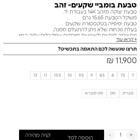
טבעת בומביי שקעים- זהב
טבעת יצוקה מזהב 14K בעבודת יד.
משקל הטבעת 15.65 גרם
טבעת יפיפייה בטקסטורת שקעים .
בעלת נוכחות שלא ניתן להתעלם ממנה.
מתאימה ליום יום ולאירועים מיוחדים שמקבלים עליה המון
+ קראו עוד
מחמאות ותשומת לב
מגיעה באריזת מתנה. ניתן להוסיף כרטיס ברכה ללא עלות
תרצו שנעשה לכם התאמה בתכשיט?
נוספת. ניתן לציין בדף הרכישה.
₪
11,900
12
11
10.5
10
9.5
9
8.5
8
7.5
7
מבריק
מט
מט מוברש
-
+
קניה מהירה
הוספה לסל