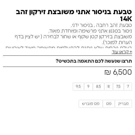
טבעת בניסור אתני משובצת זירקון זהב
14K
טבעת זהב רחבה , בניסור ידני.
ניסור בסגנון אתני מרשימה ומיוחדת מאוד.
משובצת בזירקון קטן שקוף או שחור לבחירה ( יש לציין בדף
הערות למוכר).
בעלת נוכחות שלא ניתנת להתעלמות מתאימה מאוד לאירועים
+ קראו עוד
מיוחדים
משקל :6 גרם
תרצו שנעשה לכם התאמה בתכשיט?
רוחב: 24 מ"מ (חלק הרחב)
6,500
₪
מגיעה באריזת מתנה. ניתן להוסיף כרטיס ברכה ללא עלות
נוספת. ניתן לציין בדף הרכישה.
9.5
9
8.5
8
7.5
7
מבריק
מט
מט מוברש