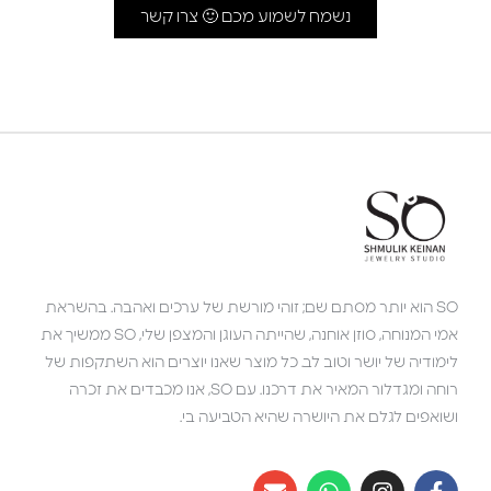
נשמח לשמוע מכם 🙂 צרו קשר
SO הוא יותר מסתם שם; זוהי מורשת של ערכים ואהבה. בהשראת
אמי המנוחה, סוזן אוחנה, שהייתה העוגן והמצפן שלי, SO ממשיך את
לימודיה של יושר וטוב לב. כל מוצר שאנו יוצרים הוא השתקפות של
רוחה ומגדלור המאיר את דרכנו. עם SO, אנו מכבדים את זכרה
ושואפים לגלם את היושרה שהיא הטביעה בי.