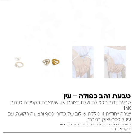
טבעת זהב כפולה – עין
טבעת זהב הכפולה שלנו בצורת עין, שעוצבה בקפידה מזהב
14K
יצירה ייחודית זו כוללת שילוב של כדורי כסף ורצועה רקועה, עם
עיגול כסף יצוק במרכז,
היוצרים יחד עיצוב מדהים בצורת עין.
+ קראו עוד
טבעת זו מושלמת להוספת נופך של תחכום לכל לבוש והיא גם