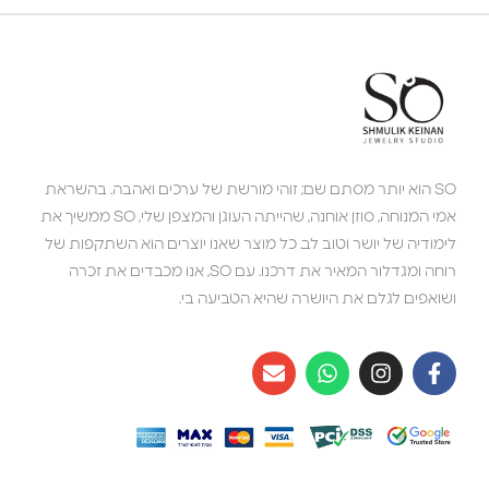
SO הוא יותר מסתם שם; זוהי מורשת של ערכים ואהבה. בהשראת
אמי המנוחה, סוזן אוחנה, שהייתה העוגן והמצפן שלי, SO ממשיך את
לימודיה של יושר וטוב לב. כל מוצר שאנו יוצרים הוא השתקפות של
רוחה ומגדלור המאיר את דרכנו. עם SO, אנו מכבדים את זכרה
ושואפים לגלם את היושרה שהיא הטביעה בי.