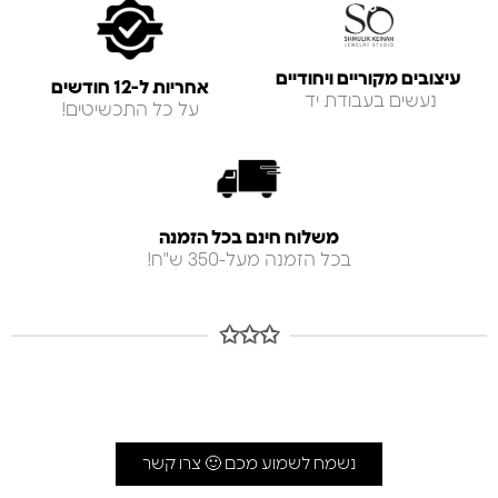
עיצובים מקוריים ויחודיים
אחריות ל-12 חודשים
נעשים בעבודת יד
על כל התכשיטים!
משלוח חינם בכל הזמנה
בכל הזמנה מעל-350 ש"ח!
✩✩✩
נשמח לשמוע מכם 🙂 צרו קשר