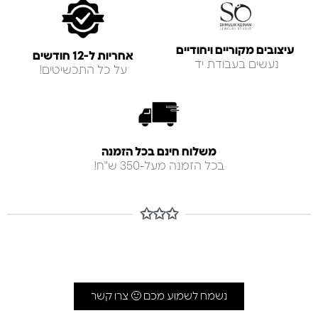
עיצובים מקוריים ויחודיים
אחריות ל-12 חודשים
נעשים בעבודת יד
על כל התכשיטים!
משלוח חינם בכל הזמנה
בכל הזמנה מעל-350 ש"ח!
✩✩✩
נשמח לשמוע מכם 🙂 צרו קשר