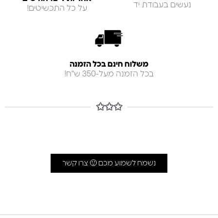
נעשים בעבודת יד
על כל התכשיטים!
משלוח חינם בכל הזמנה
בכל הזמנה מעל-350 ש"ח!
✩✩✩
נשמח לשמוע מכם 🙂 צרו קשר