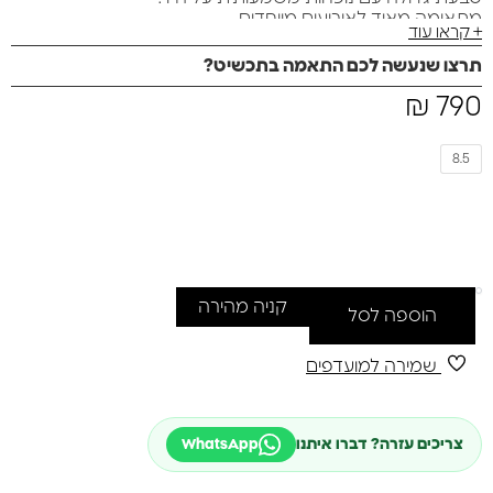
מתאימה מאוד לאירועים מיוחדים.
+ קראו עוד
טבעת מהממת ביופייה מיוחדת מאוד וייחודית לנו.
קיימת במידה 8.5 בלבד
תרצו שנעשה לכם התאמה בתכשיט?
₪
790
8.5
קניה מהירה
הוספה לסל
שמירה למועדפים
צריכים עזרה? דברו איתנו
WhatsApp