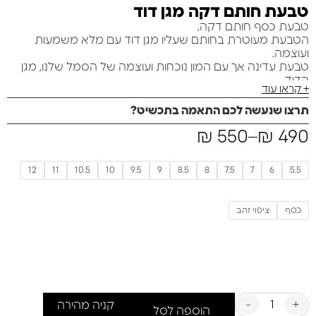
טבעת חותם דקה מגן דוד
טבעת כסף חותם דקה,
הטבעת מעוטרת בחותם שעליו מגן דוד עם מלא משמעות
ועוצמה.
טבעת עדינה אך עם המון נוכחות ועוצמה של הסמל שלנו, מגן
הדוד.
+ קראו עוד
מתאימה ליום יום שלנו ובהחלט מתאימה לגברים ונשים.
טבעת בעבודת יד מלאה מכסף מלא 925 או זהב מלא 14K
תרצו שנעשה לכם התאמה בתכשיט?
₪
550
–
₪
490
12
11
10.5
10
9.5
9
8.5
8
7.5
7
6
5.5
כסף
ציפוי זהב
-
+
קניה מהירה
הוספה לסל