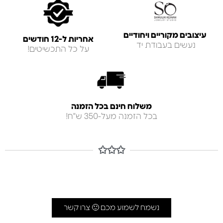
עיצובים מקוריים ויחודיים
אחריות ל-12 חודשים
נעשים בעבודת יד
על כל התכשיטים!
משלוח חינם בכל הזמנה
בכל הזמנה מעל-350 ש"ח!
✩✩✩
נשמח לשמוע מכם 🙂 צרו קשר