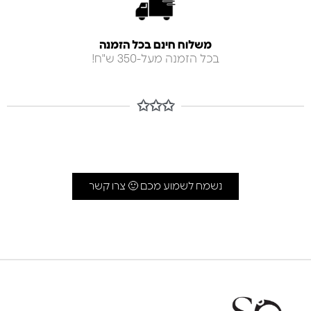
משלוח חינם בכל הזמנה
בכל הזמנה מעל-350 ש"ח!
✩✩✩
נשמח לשמוע מכם 🙂 צרו קשר