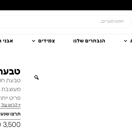
הנבחרים שלנו
צמידים
אבני חן
טבעת 
טבעת חמס
מעוצבת ב
פריט ייחודי
+ קראו עוד
מה שהופך 
תרצו שנע
חמסה מרש
₪
3,500
סמל רב עו