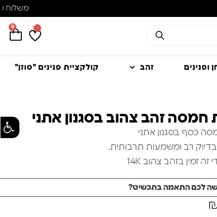
0
 ופנינים
זהב
קולקציית פנינים "סוזן"
חמסה זהב צהוב בסגנון אתני
פתח סרגל
ה כסף בסגנון אתני
דיוק רב ומשמעות תרבותית.
 זה זמין בזהב צהוב 14K
אותו לפריט רב תכליתי ונצחי.
שה לכם התאמה בתכשיט?
ימה עם נגיעה אמייל שחור,
צמה שמאמינים כי הוא מגן מפני אנרגיה שלילית ומביא מזל