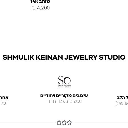
מזהב 14K
₪
4,200
SHMULIK KEINAN JEWELRY STUDIO
עיצובים מקוריים ויחודיים
 הלב
אחריות ל
נעשים בעבודת יד
ושי :)
על 
✩✩✩