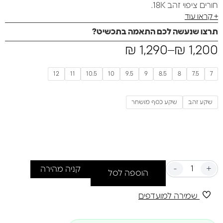
חורים ציפוי זהב 18K.
+ קראו עוד
תרצו שנעשה לכם התאמה בתכשיט?
₪
1,290
–
₪
1,200
12
11
10.5
10
9.5
9
8.5
8
7.5
7
שקע זהב
שקע כסף מושחר
-
+
קניה מהירה
הוספה לסל
שמירה למועדפים