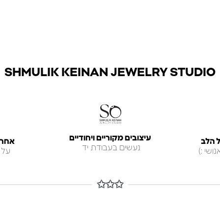
SHMULIK KEINAN JEWELRY STUDIO
עיצובים מקוריים ויחודיים
 הלב
אחריות ל
נעשים בעבודת יד
ושי :)
על 
✩✩✩