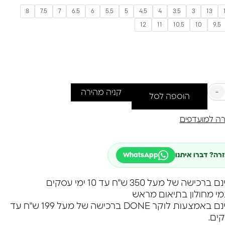
8
7.5
7
6.5
6
5.5
5
4.5
4
3.5
3
13
12
11
10.5
10
9.5
-
קניה מהירה
הוספה לסל
ה למועדפים
זרה? דברו איתנו
WhatsApp
שה של מעל 350 ש"ח עד 10 ימי עסקים
מי מחולון בתיאום מראש
משלוח חינם באמצעות לוקר DONE ברכישה של מעל 199 ש"ח עד