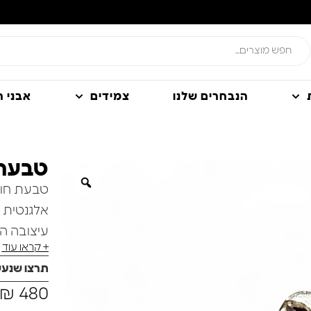
הנבחרים שלנו
צמידים
אבני חן
טבעת 
טבעת חות
אלגנטית ו
עיצובה הד
+ קראו עוד
ולכל רגע ב
תרצו שנע
במרכזה קר
₪
480
מבלי להכ