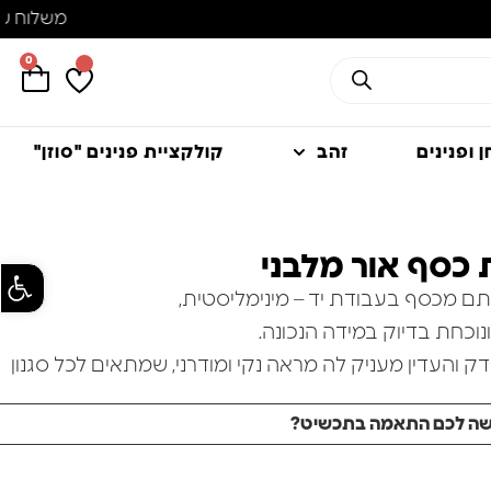
0
 ופנינים
זהב
קולקציית פנינים "סוזן"
כסף אור מלבני
פתח סרגל
ם מכסף בעבודת יד – מינימליסטית,
נוכחת בדיוק במידה הנכונה.
ק והעדין מעניק לה מראה נקי ומודרני, שמתאים לכל סגנון
יום.
שה לכם התאמה בתכשיט?
יסטל סברובסקי מלבני ונוצץ, שמוסיף נגיעה של אור וברק
ביד – פרט קטן שעושה הבדל גדול.