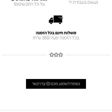
נעשים בעבודת יד
על כל התכשיטים!
משלוח חינם בכל הזמנה
בכל הזמנה מעל-350 ש"ח!
✩✩✩
נשמח לשמוע מכם 🙂 צרו קשר