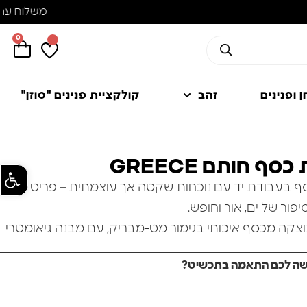
0
 ופנינים
זהב
קולקציית פנינים "סוזן"
ף חותם GREECE
פתח סרגל
 בעבודת יד עם נוכחות שקטה אך עוצמתית – פריט
ור של ים, אור וחופש.
צקה מכסף איכותי בגימור מט-מבריק, עם מבנה גיאומטרי
י שמעניק לה אופי ייחודי ונוכחות אלגנטית על היד.
שה לכם התאמה בתכשיט?
יטה מדויקת ועדינה, הממולאת באמייל כחול שקוף – גוון
יר את מי הים הצלולים של איי יוון תחת שמש קיצית.