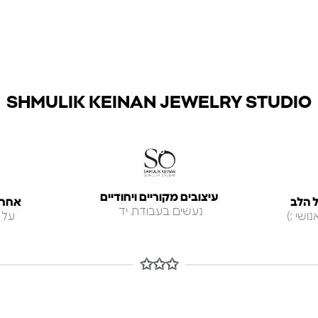
SHMULIK KEINAN JEWELRY STUDIO
עיצובים מקוריים ויחודיים
 הלב
אחריות ל
נעשים בעבודת יד
ושי :)
על 
✩✩✩