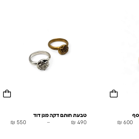
סף
טבעת חותם דקה מגן דוד
₪
550
–
₪
490
₪
600