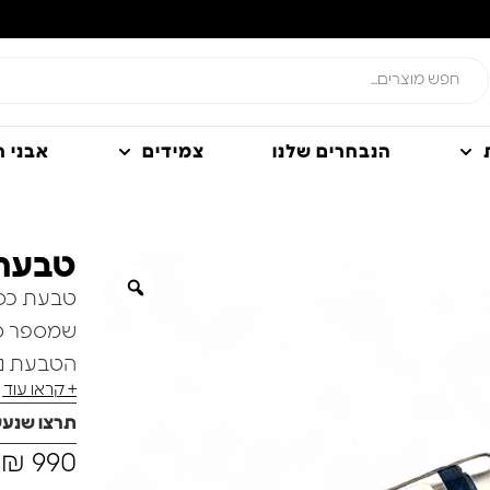
הנבחרים שלנו
צמידים
אבני חן
טבעת כס
טבעת כסף
שמספר סיפ
הטבעת נו
+ קראו עוד
נקי ומודרנ
תרצו שנע
במרכזה חר
₪
990
עמוק המזכ