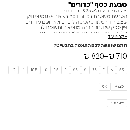
טבעת כסף "כדורים"
יציקה מכסף מלא 925 בעבודת יד.
הטבעת מעוטרת בכדורי כסף בעיצוב אלגנטי ומדויק.
עיצוב ייחודי שלנו. מקסימה ליום יום ולאירועים מיוחדים.
אין ספק
שתגרור הרבה מחמאות ותשומת לב.
אלגנטית אך עם נוכחות שלא ניתנת להתעלמות..
+ קראו עוד
תרצו שנעשה לכם התאמה בתכשיט?
₪
820
–
₪
710
12
11
10.5
10
9.5
9
8.5
8
7.5
7
6
5.5
מבריק
מט
ציפוי זהב