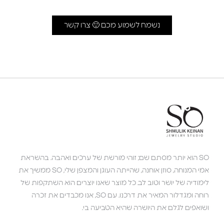
נשמח לשמוע מכם 🙂 צרו קשר
SO הוא יותר מסתם שם; זוהי מורשת של ערכים ואהבה. בהשראת
אמי המנוחה, סוזן אוחנה, שהייתה העוגן והמצפן שלי, SO ממשיך את
לימודיה של יושר וטוב לב. כל מוצר שאנו יוצרים הוא השתקפות של
רוחה ומגדלור המאיר את דרכנו. עם SO, אנו מכבדים את זכרה
ושואפים לגלם את היושרה שהיא הטביעה בי.