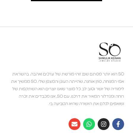
SO הוא יותר מסתם שם; זוהי מורשת של ערכים ואהבה. בהשראת
אמי המנוחה, סוזן אוחנה, שהייתה העוגן והמצפן שלי, SO ממשיך את
לימודיה של יושר וטוב לב. כל מוצר שאנו יוצרים הוא השתקפות של
רוחה ומגדלור המאיר את דרכנו. עם SO, אנו מכבדים את זכרה
ושואפים לגלם את היושרה שהיא הטביעה בי.