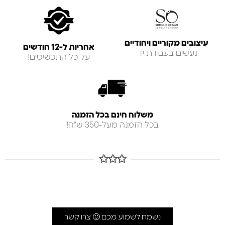
עיצובים מקוריים ויחודיים
אחריות ל-12 חודשים
נעשים בעבודת יד
על כל התכשיטים!
משלוח חינם בכל הזמנה
בכל הזמנה מעל-350 ש"ח!
✩✩✩
נשמח לשמוע מכם 🙂 צרו קשר