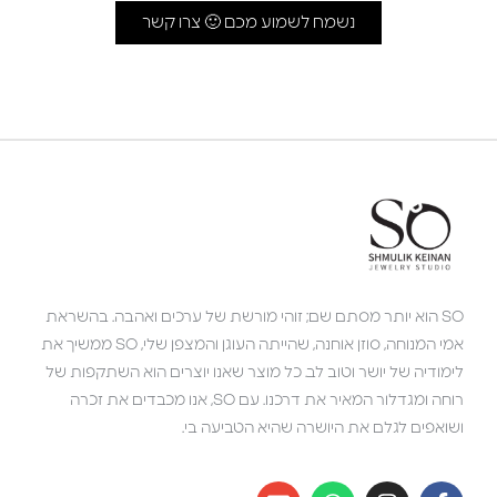
נשמח לשמוע מכם 🙂 צרו קשר
SO הוא יותר מסתם שם; זוהי מורשת של ערכים ואהבה. בהשראת
אמי המנוחה, סוזן אוחנה, שהייתה העוגן והמצפן שלי, SO ממשיך את
לימודיה של יושר וטוב לב. כל מוצר שאנו יוצרים הוא השתקפות של
רוחה ומגדלור המאיר את דרכנו. עם SO, אנו מכבדים את זכרה
ושואפים לגלם את היושרה שהיא הטביעה בי.