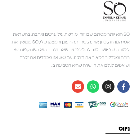
SO הוא יותר מסתם שם; זוהי מורשת של ערכים ואהבה. בהשראת
אמי המנוחה, סוזן אוחנה, שהייתה העוגן והמצפן שלי, SO ממשיך את
לימודיה של יושר וטוב לב. כל מוצר שאנו יוצרים הוא השתקפות של
רוחה ומגדלור המאיר את דרכנו. עם SO, אנו מכבדים את זכרה
ושואפים לגלם את היושרה שהיא הטביעה בי.
ניווט