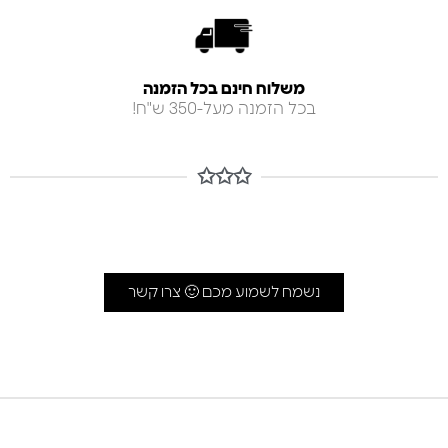
משלוח חינם בכל הזמנה
בכל הזמנה מעל-350 ש"ח!
✩✩✩
נשמח לשמוע מכם 🙂 צרו קשר