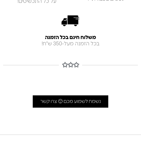
על כל התכשיטים!
משלוח חינם בכל הזמנה
בכל הזמנה מעל-350 ש"ח!
✩✩✩
נשמח לשמוע מכם 🙂 צרו קשר