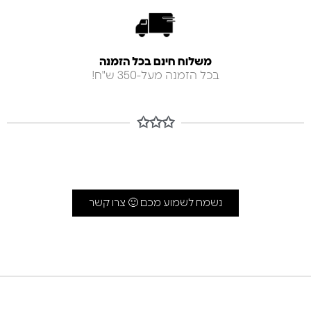
משלוח חינם בכל הזמנה
בכל הזמנה מעל-350 ש"ח!
✩✩✩
נשמח לשמוע מכם 🙂 צרו קשר