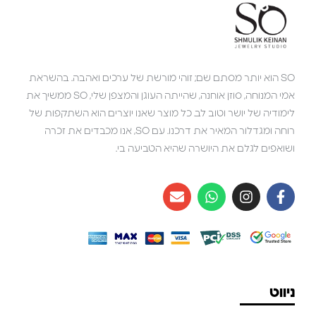
SO הוא יותר מסתם שם; זוהי מורשת של ערכים ואהבה. בהשראת
אמי המנוחה, סוזן אוחנה, שהייתה העוגן והמצפן שלי, SO ממשיך את
לימודיה של יושר וטוב לב. כל מוצר שאנו יוצרים הוא השתקפות של
רוחה ומגדלור המאיר את דרכנו. עם SO, אנו מכבדים את זכרה
ושואפים לגלם את היושרה שהיא הטביעה בי.
ניווט