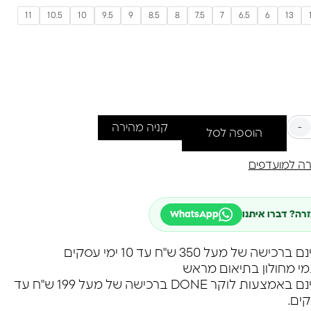
יוצרת בעבודת יד, ולכן כל פריט הוא ייחודי ובעל אופי
11
10.5
10
9.5
9
8.5
8
7.5
7
6.5
6
13
י טבעת למי שמחפש תכשיט אמנותי, עוצמתי ושונה
 כזה שלא עוקב אחרי טרנדים, אלא יוצר אותם.
-
קניה מהירה
הוספה לסל
ה למועדפים
זרה? דברו איתנו
WhatsApp
שה של מעל 350 ש"ח עד 10 ימי עסקים
מי מחולון בתיאום מראש
משלוח חינם באמצעות לוקר DONE ברכישה של מעל 199 ש"ח עד