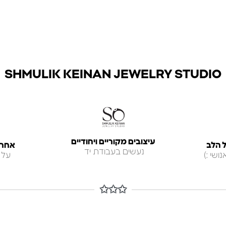
SHMULIK KEINAN JEWELRY STUDIO
עיצובים מקוריים ויחודיים
 הלב
אחריות ל
נעשים בעבודת יד
ושי :)
על 
✩✩✩