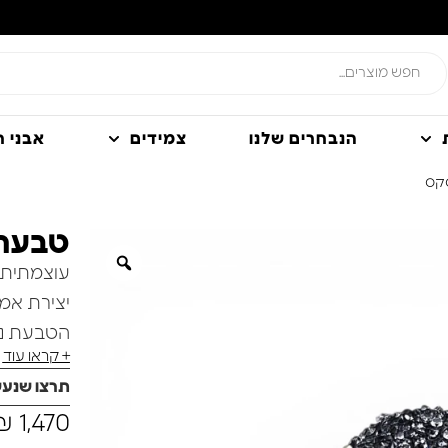
הנבחרים שלנו
צמידים
אבני חן
טבעת כסף t Flow
יצירת אמ
+ קראו עוד
המדגישה א
תרצו שנע
עמוק לצד
₪
1,470
מרהיב של 