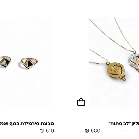
ון "לב פתוח"
טבעת פירמידת כסף ואמי
₪
510
₪
580
–