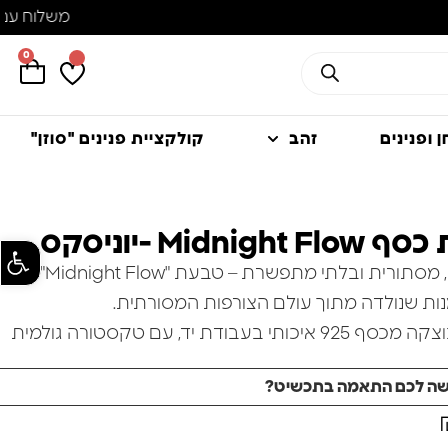
0
 ופנינים
זהב
קולקציית פנינים "סוזן"
Midnigh -יוניסקס
פתח סרגל
עוצמתית, מסתורית ובלתי מתפשרת – טבעת "Midnight Flow" היא
נות שנולדה מתוך עולם הצורפות המסורתית.
הטבעת נוצקה מכסף 925 איכותי בעבודת יד, עם טקסטורה גולמית
ת אופייה הייחודי. במרכזה שילוב דרמטי של אמייל שחור
שה לכם התאמה בתכשיט?
 משטח משובץ בזירקונים שחורים ונוצצים, היוצרים משחק
אור וצל ומעניקים לטבעת נוכחות יוצאת דופן.