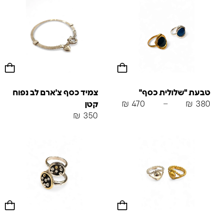
טבעת "שלולית כסף"
צמיד כסף צ'ארם לב נפוח
₪
470
–
₪
380
קטן
₪
350