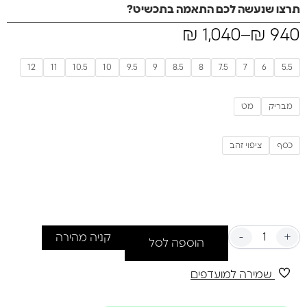
תרצו שנעשה לכם התאמה בתכשיט?
₪
1,040
–
₪
940
12
11
10.5
10
9.5
9
8.5
8
7.5
7
6
5.5
מבריק
מט
כסף
ציפוי זהב
-
+
קניה מהירה
הוספה לסל
שמירה למועדפים