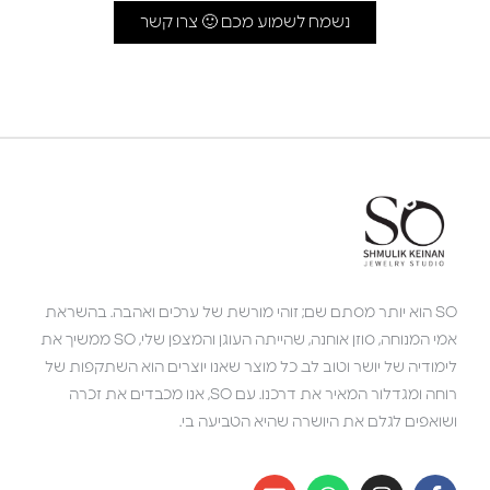
נשמח לשמוע מכם 🙂 צרו קשר
SO הוא יותר מסתם שם; זוהי מורשת של ערכים ואהבה. בהשראת
אמי המנוחה, סוזן אוחנה, שהייתה העוגן והמצפן שלי, SO ממשיך את
לימודיה של יושר וטוב לב. כל מוצר שאנו יוצרים הוא השתקפות של
רוחה ומגדלור המאיר את דרכנו. עם SO, אנו מכבדים את זכרה
ושואפים לגלם את היושרה שהיא הטביעה בי.