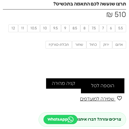
שלכם.
תרצו שנעשה לכם התאמה בתכשיט?
משקל 6 גרם
₪
510
12
11
10.5
10
9.5
9
8.5
8
7.5
7
6
5.5
אדום
ירוק
כחול
שחור
תכלת-טורקיז
קניה מהירה
הוספה לסל
שמירה למועדפים
צריכים עזרה? דברו איתנו
WhatsApp