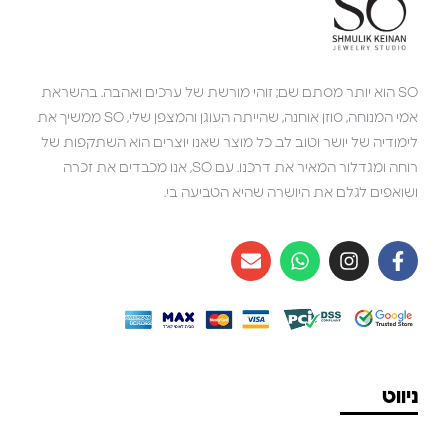
SO הוא יותר מסתם שם; זוהי מורשת של ערכים ואהבה. בהשראת
אמי המנוחה, סוזן אוחנה, שהייתה העוגן והמצפן שלי, SO ממשיך את
לימודיה של יושר וטוב לב. כל מוצר שאנו יוצרים הוא השתקפות של
רוחה ומגדלור המאיר את דרכנו. עם SO, אנו מכבדים את זכרה
ושואפים לגלם את היושרה שהיא הטביעה בי.
ניווט