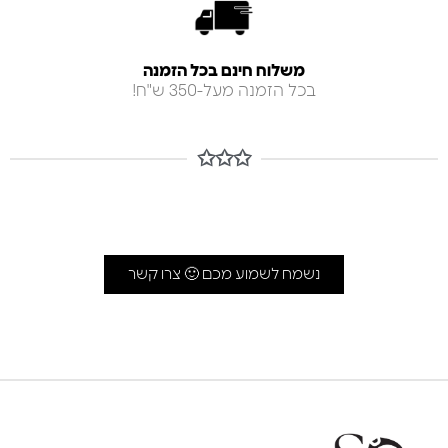
משלוח חינם בכל הזמנה
בכל הזמנה מעל-350 ש"ח!
✩✩✩
נשמח לשמוע מכם 🙂 צרו קשר