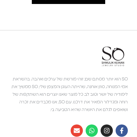
SO הוא יותר מסתם שם; זוהי מורשת של ערכים ואהבה. בהשראת
אמי המנוחה, סוזן אוחנה, שהייתה העוגן והמצפן שלי, SO ממשיך את
לימודיה של יושר וטוב לב. כל מוצר שאנו יוצרים הוא השתקפות של
רוחה ומגדלור המאיר את דרכנו. עם SO, אנו מכבדים את זכרה
ושואפים לגלם את היושרה שהיא הטביעה בי.