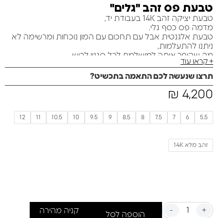
טבעת פס זהב "גלים"
טבעת יציקה זהב 14K בעבודת יד,
מדמה פס כסף גלי.
טבעת אלגנטית אבל עם תחכום עם המון נוכחות ומרשימה לא
ניתנו להתעלמות,
מה שהופך אותה למושלמת לכל סגנון לבוש.
+ קראו עוד
מדהימה ליום יום ולאירועים מיוחדים…
משקל הטבעת 8.16 גרם
תרצו שנעשה לכם התאמה בתכשיט?
4,200
אספקה עד 10 ימי עסקים
₪
12
11
10.5
10
9.5
9
8.5
8
7.5
7
6
5.5
זהב מלא 14K
-
+
קניה מהירה
הוספה לסל