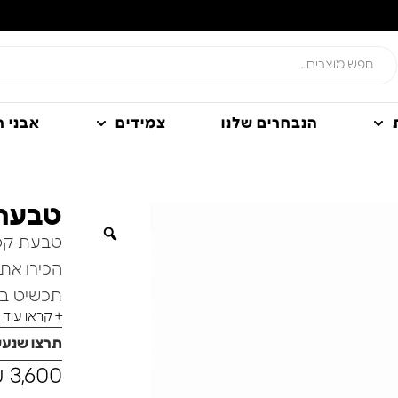
הנבחרים שלנו
צמידים
אבני חן
טבעת 
טבעת קסם
הכירו את טבע
תכשיט בע
+ קראו עוד
טבעת זו מ
תרצו שנע
בעוד השיב
₪
3,600
עוצמתית 