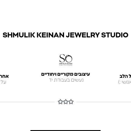
SHMULIK KEINAN JEWELRY STUDIO
עיצובים מקוריים ויחודיים
 הלב
אחריות ל
נעשים בעבודת יד
ושי :)
על 
✩✩✩