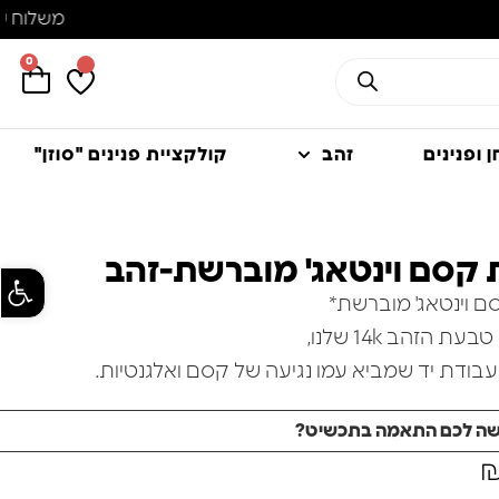
0
 ופנינים
זהב
קולקציית פנינים "סוזן"
קסם וינטאג' מוברשת-זהב
פתח סרגל
 וינטאג' מוברשת*
ת הזהב 14k שלנו,
בודת יד שמביא עמו נגיעה של קסם ואלגנטיות.
עוטרת בכדורים קטנטנים שמוסיפים לרוך ולייחודיות שלה,
שה לכם התאמה בתכשיט?
וץ המבריק של זירקון שחור מנצנץ מעניק לה נוכחות
ומרשימה.