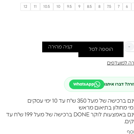
טבעת הזו נבחר בקפידה, מה שמבטיח שהיא תהיה לא רק
12
11
10.5
10
9.5
9
8.5
8
7.5
7
6
נתי אלא גם סמל של סגנון אישי ואיכות.
וינטאג' מוברשת מתאימה לכל אירוע – בין אם זה יום רגיל
וחד.
 את ההזדמנות לענוד פריט שהוא גם יצירת אמנות! תנו
שלכם לזרוח עם טבעת קסם וינטאג' מוברשת.
-
קניה מהירה
הוספה לסל
ה למועדפים
זרה? דברו איתנו
WhatsApp
שה של מעל 350 ש"ח עד 10 ימי עסקים
מי מחולון בתיאום מראש
משלוח חינם באמצעות לוקר DONE ברכישה של מעל 199 ש"ח עד
וסף