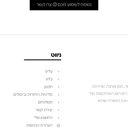
נשמח לשמוע מכם 🙂 צרו קשר
ניווט
עלינו
בלוג
 סוזן אוחנה, שהייתה
תקנון
שאנו יוצרים הוא השתקפות של
מדיניות החזרות וביטולים
ושואפים לגלם את היושרה שהיא
משלוחים
יצירת קשר
החשבון שלי
הצהרת הנגישות