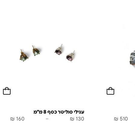
עגילי סוליטר כסף 8 מ"מ
₪
160
–
₪
130
₪
510