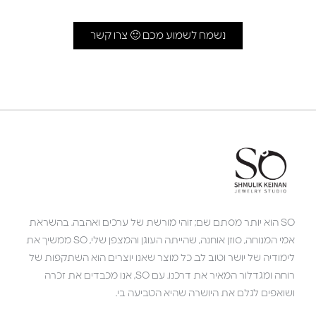
נשמח לשמוע מכם 🙂 צרו קשר
SO הוא יותר מסתם שם; זוהי מורשת של ערכים ואהבה. בהשראת
אמי המנוחה, סוזן אוחנה, שהייתה העוגן והמצפן שלי, SO ממשיך את
לימודיה של יושר וטוב לב. כל מוצר שאנו יוצרים הוא השתקפות של
רוחה ומגדלור המאיר את דרכנו. עם SO, אנו מכבדים את זכרה
ושואפים לגלם את היושרה שהיא הטביעה בי.