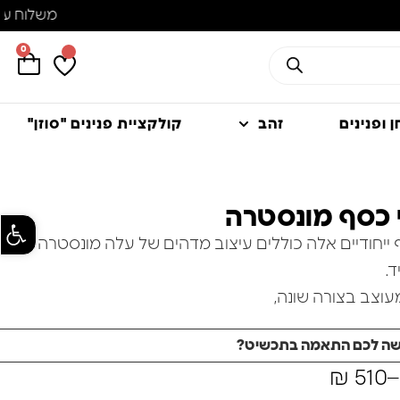
0
 ופנינים
זהב
קולקציית פנינים "סוזן"
י כסף מונסטרה
פתח סרגל
 ייחודיים אלה כוללים עיצוב מדהים של עלה מונסטרה
.
עוצב בצורה שונה,
זרימה דינמית ועניין שובה לב.
שה לכם התאמה בתכשיט?
לה מושלמים להוספת נופך של אלגנטיות בהשראת הטבע
₪
510
–
ה