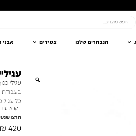
הנבחרים שלנו
צמידים
אבני חן
עגילי
עגילי כסף
בעבודת יד
כל עגיל מ
+ קראו עוד
מה שיוצר 
תרצו שנע
עגילים א
₪
420
לכל הופע