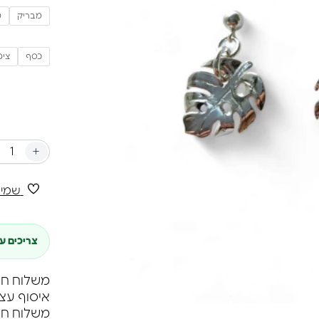
הם גם מסו
מבריק
מ
משקל: 3.41 גרם שניהם יחד.
זמן אספקת הט
כסף
ציפ
+
שמיר
צריכים ע
משלוח חינם ברכי
איסוף עצ