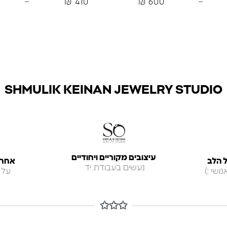
–
₪
410
₪
600
–
SHMULIK KEINAN JEWELRY STUDIO
עיצובים מקוריים ויחודיים
 הלב
אחריות ל
נעשים בעבודת יד
ושי :)
על 
✩✩✩