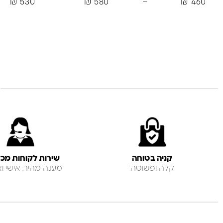
₪
530
₪
580
–
₪
460
קניה בטוחה
שירות לקוחות מכל
קלה ופשוטה
מענה מהיר, אישי ואנ