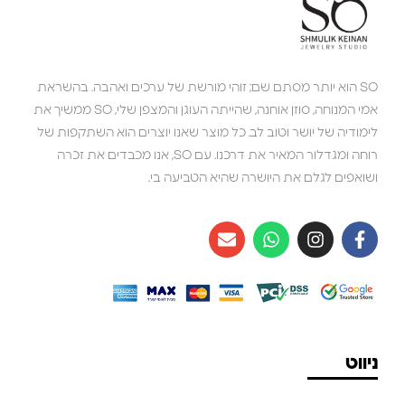
SO הוא יותר מסתם שם; זוהי מורשת של ערכים ואהבה. בהשראת
אמי המנוחה, סוזן אוחנה, שהייתה העוגן והמצפן שלי, SO ממשיך את
לימודיה של יושר וטוב לב. כל מוצר שאנו יוצרים הוא השתקפות של
רוחה ומגדלור המאיר את דרכנו. עם SO, אנו מכבדים את זכרה
ושואפים לגלם את היושרה שהיא הטביעה בי.
ניווט