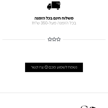
משלוח חינם בכל הזמנה
בכל הזמנה מעל-350 ש"ח!
✩✩✩
נשמח לשמוע מכם 🙂 צרו קשר