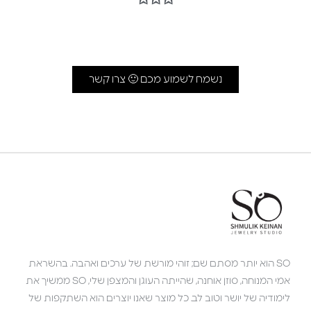
נשמח לשמוע מכם 🙂 צרו קשר
SO הוא יותר מסתם שם; זוהי מורשת של ערכים ואהבה. בהשראת
אמי המנוחה, סוזן אוחנה, שהייתה העוגן והמצפן שלי, SO ממשיך את
לימודיה של יושר וטוב לב. כל מוצר שאנו יוצרים הוא השתקפות של