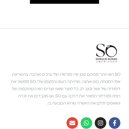
SO הוא יותר מסתם שם; זוהי מורשת של ערכים ואהבה. בהשראת
אמי המנוחה, סוזן אוחנה, שהייתה העוגן והמצפן שלי, SO ממשיך את
לימודיה של יושר וטוב לב. כל מוצר שאנו יוצרים הוא השתקפות של
רוחה ומגדלור המאיר את דרכנו. עם SO, אנו מכבדים את זכרה
ושואפים לגלם את היושרה שהיא הטביעה בי.