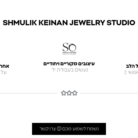
SHMULIK KEINAN JEWELRY STUDIO
עיצובים מקוריים ויחודיים
 הלב
אחריות ל
נעשים בעבודת יד
ושי :)
על 
✩✩✩
נשמח לשמוע מכם 🙂 צרו קשר