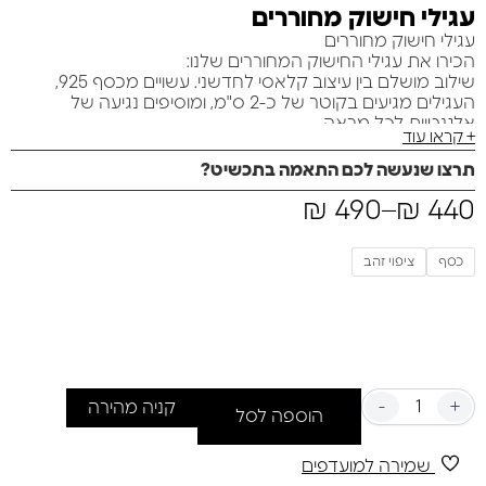
עגילי חישוק מחוררים
עגילי חישוק מחוררים
הכירו את עגילי החישוק המחוררים שלנו:
שילוב מושלם בין עיצוב קלאסי לחדשני. עשויים מכסף 925,
העגילים מגיעים בקוטר של כ-2 ס"מ, ומוסיפים נגיעה של
אלגנטיות לכל מראה.
+ קראו עוד
*מאפיינים בולטים:*
– *עיצוב ייחודי*: חורים בגדלים שונים שמוסיפים עניין וסטייל.
תרצו שנעשה לכם התאמה בתכשיט?
– *נוחות בלתי מתפשרת*: העגילים מעוצבים בעדינות, כך
440
₪
–
490
₪
שתוכלו לענוד אותם לכל אורך היום מבלי להרגיש אותם.
– *עמידים לאורך זמן*: השקעה באביזר שילווה אתכם בכל אירוע,
יומיומי או מיוחד.
כסף
ציפוי זהב
העגילים האלה הם לא רק תוספת נהדרת לארון התכשיטים
שלכם, אלא גם מתנה מושלמת לאהובים עליכם.
תנו לעצמכם את המראה האלגנטי שמתאים לכל סגנון ולכל
מצב רוח!
-
+
קניה מהירה
הוספה לסל
שמירה למועדפים