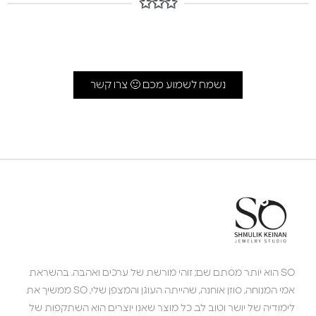
✩✩✩
נשמח לשמוע מכם 🙂 צרו קשר
SO הוא יותר מסתם שם; זוהי מורשת של ערכים ואהבה. בהשראת
אמי המנוחה, סוזן אוחנה, שהייתה העוגן והמצפן שלי, SO ממשיך את
לימודיה של יושר וטוב לב. כל מוצר שאנו יוצרים הוא השתקפות של