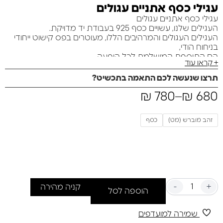
עגילי כסף אתניים עגולים
עגילי כסף אתניים עגולים
העגילים שלנו, עשויים כסף 925 בעבודת יד מדויקת.
העגילים העגולים והמרהיבים הללו, מעוטרים בפס קישוט ייחודי
בניחוח הודי,
הם התוספת המושלמת לכל הופעה.
+ קראו עוד
*מאפיינים:*
– *עבודת יד*: כל זוג עגילים נוצר באהבה ובקפידה, עם תשומת
תרצו שנעשה לכם התאמה בתכשיט?
לב לכל פרט.
680
₪
–
780
₪
– *עיצוב ייחודי*: השפעות הודיות מוסיפות נופך של אקזוטיות
ואלגנטיות.
– *נוחות וביטחון*: עשויים מחומרים איכותיים, מתאימים לכל יום
זהב מוברש (מט)
כסף
ויום.
הפיכת הסגנון שלך למיוחד ומרשים עם עגילים שמספרים סיפור.
אל תפספסי את ההזדמנות ללבוש אמנות! 💖
משקל כולל:.8.73 גרם
רוחב:25 מ"מ
אורך:29.2 מ"מ
-
+
קניה מהירה
הוספה לסל
שמירה למועדפים