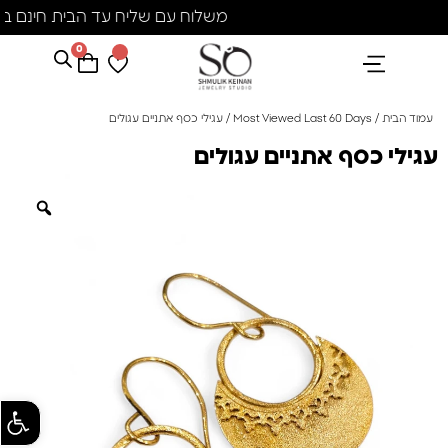
משלוח עם שליח עד הבית חינם בקני
0
הנבחרים שלנו
אבני חן ופנינים
קולקציית פנינים "סוזן"
עמוד הבית
/
Most Viewed Last 60 Days
/ עגילי כסף אתניים עגולים
עגילי כסף אתניים עגולים
פתח סרגל