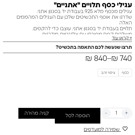
עגילי כסף תלויים "אתניים"
עגילים מכסף מלא 925 בעבודת יד בסגנון אתני.
שדרגו את אוסף התכשיטים שלכן עם העגילים המהממים
האלה
תלויים בעבודת יד בסגנון אתני. עוצבו כדי להקסים.
משלבים קסם מסורתי עם אלגנטיות מודרנית.
+ קראו עוד
מה שהופך אותם למושלמים..
תרצו שנעשה לכם התאמה בתכשיט?
₪
840
–
₪
740
כסף
ציפוי זהב
-
+
קניה מהירה
הוספה לסל
שמירה למועדפים