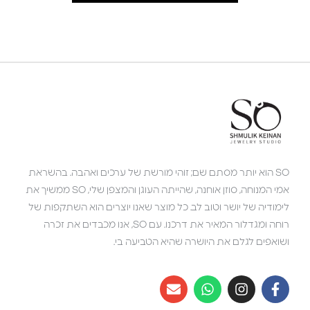
SO הוא יותר מסתם שם; זוהי מורשת של ערכים ואהבה. בהשראת
אמי המנוחה, סוזן אוחנה, שהייתה העוגן והמצפן שלי, SO ממשיך את
לימודיה של יושר וטוב לב. כל מוצר שאנו יוצרים הוא השתקפות של
רוחה ומגדלור המאיר את דרכנו. עם SO, אנו מכבדים את זכרה
ושואפים לגלם את היושרה שהיא הטביעה בי.