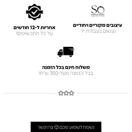
עיצובים מקוריים ויחודיים
אחריות ל-12 חודשים
נעשים בעבודת יד
על כל התכשיטים!
משלוח חינם בכל הזמנה
בכל הזמנה מעל-350 ש"ח!
✩✩✩
נשמח לשמוע מכם 🙂 צרו קשר