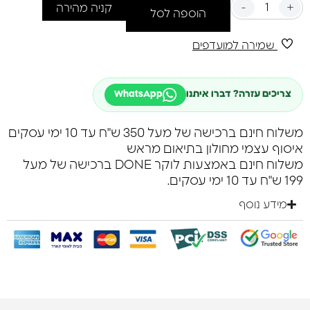
-
+
קניה מהירה
הוספה לסל
עגילי סוליטר מכסף 925 בגודל 8 מ"מ
משובצים בקריסטל סברובסקי.
שמירה למועדפים
מי שמכירה את החיתוך המדויק של סברובסקי יכולה להבין כמה
מנצנצים.
עגילים קלאסיים מאוד אך גם מאוד בולטים ומרשימים במיוחד
צריכים עזרה? דברו איתנו
WhatsApp
בגלל הגודל.
קיימים בכסף ובכסף בציפוי זהב
בנוסף ניתן לבחור קריסטל במגוון צבעים רחב.
משלוח חינם ברכישה של מעל 350 ש"ח עד 10 ימי עסקים
איסוף עצמי מחולון בתיאום מראש
משלוח חינם באמצעות לוקר DONE ברכישה של מעל
199 ש"ח עד 10 ימי עסקים.
מידע נוסף