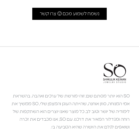
נשמח לשמוע מכם 🙂 צרו קשר
SO הוא יותר מסתם שם; זוהי מורשת של ערכים ואהבה. בהשראת
אמי המנוחה, סוזן אוחנה, שהייתה העוגן והמצפן שלי, SO ממשיך את
לימודיה של יושר וטוב לב. כל מוצר שאנו יוצרים הוא השתקפות של
רוחה ומגדלור המאיר את דרכנו. עם SO, אנו מכבדים את זכרה
ושואפים לגלם את היושרה שהיא הטביעה בי.