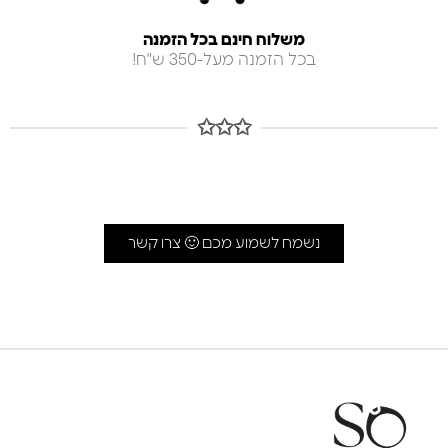
משלוח חינם בכל הזמנה
בכל הזמנה מעל-350 ש"ח!
✩✩✩
נשמח לשמוע מכם 🙂 צרו קשר