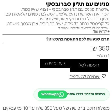
פנינים עם תליון סברובסקי
שרשרת פנינים עם תליון סברובסקי – נצנוץ שאין כמותו
הכירו את השרשרת המושלמת, המשלבת פנינים קלאסיות עם
תליון קריסטל סברובסקי אפור, נוצץ ומרהיב.
כל קריסטל נבחר בקפידה, יושב בתוך בית אבן מכסף מושחר,
שמקנה לו מראה יוקרתי ומיוחד.
+ קראו עוד
מתאימה לכל רגע ביומכם, אך עם נוכחות שמרשימה גם
באירועים מיוחדים.
תרצו שנעשה לכם התאמה בתכשיט?
*תנו לעצמכם את ההזדמנות לזהור – כי כל יום הוא הזדמנות
350
₪
ללהוט בניצוץ שלכם.
1 במלאי
קניה מהירה
הוספה לסל
שמירה למועדפים
צריכים עזרה? דברו איתנו
WhatsApp
משלוח חינם ברכישה של מעל 350 ש"ח עד 10 ימי עסקים