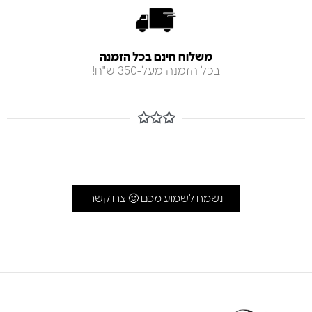
משלוח חינם בכל הזמנה
בכל הזמנה מעל-350 ש"ח!
✩✩✩
נשמח לשמוע מכם 🙂 צרו קשר