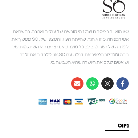
SO הוא יותר מסתם שם; זוהי מורשת של ערכים ואהבה. בהשראת
אמי המנוחה, סוזן אוחנה, שהייתה העוגן והמצפן שלי, SO ממשיך את
לימודיה של יושר וטוב לב. כל מוצר שאנו יוצרים הוא השתקפות של
רוחה ומגדלור המאיר את דרכנו. עם SO, אנו מכבדים את זכרה
ושואפים לגלם את היושרה שהיא הטביעה בי.
ניווט