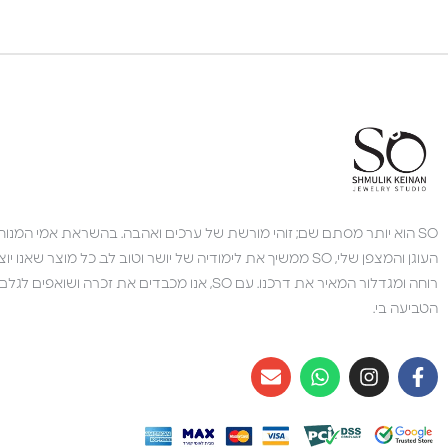
צוות השירות
💬
נחזור אליך בהקדם
SO הוא יותר מסתם שם; זוהי מורשת של ערכים ואהבה. בהשראת אמי המנוחה,
העוגן והמצפן שלי, SO ממשיך את לימודיה של יושר וטוב לב. כל מוצר 
רוחה ומגדלור המאיר את דרכנו. עם SO, אנו מכבדים את זכרה 
הטביעה בי.