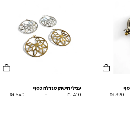
סף
עגילי חישוק מנדלה כסף
₪
540
–
₪
410
₪
890