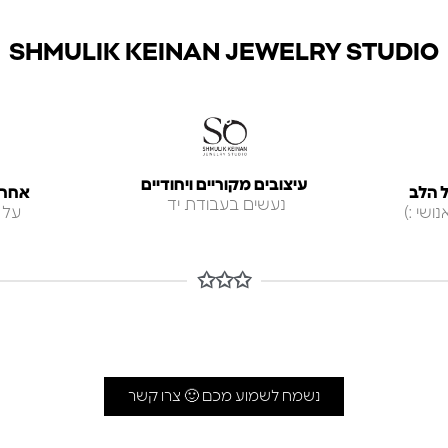
SHMULIK KEINAN JEWELRY STUDIO
עיצובים מקוריים ויחודיים
 הלב
אחריות ל
נעשים בעבודת יד
ושי :)
על 
✩✩✩
נשמח לשמוע מכם 🙂 צרו קשר