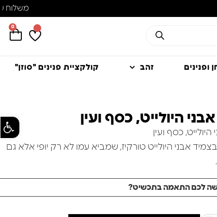
0
 ופנינים
זהב
קולקציית פנינים "סוזן"
בני היולייט, כסף ועין
פתח סרגל
היולייט, כסף ועין
יד אבני היולייט טורקיז, שמביא עמו לא רק יופי אלא גם
רהיב הזה משלב אבנים טבעיות קסומות עם חרוזי כסף
שה לכם התאמה בתכשיט?
מבריקים, פס עור וסוגר מטריף T, שמספק נוחות ואיכות בלתי