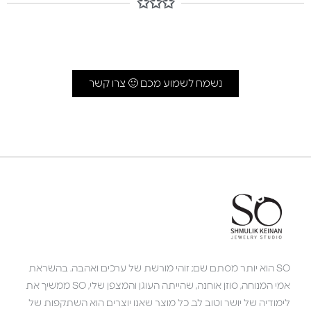
✩✩✩
נשמח לשמוע מכם 🙂 צרו קשר
SO הוא יותר מסתם שם; זוהי מורשת של ערכים ואהבה. בהשראת
אמי המנוחה, סוזן אוחנה, שהייתה העוגן והמצפן שלי, SO ממשיך את
לימודיה של יושר וטוב לב. כל מוצר שאנו יוצרים הוא השתקפות של