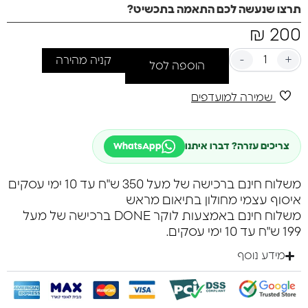
תחושת יקום אינסופי.
תרצו שנעשה לכם התאמה בתכשיט?
*ניגודיות מושלמת*: האבנים השחורות של האוניקס מספקות
200
₪
ניגודיות עוצמתית, מה שמדגיש את יופיין של אבני הג'ספר ומוסיף
מגע של אלגנטיות.
*מתנה מושלמת*: בין אם זה לעצמכם או כמתנה לאהובים,
-
+
קניה מהירה
הוספה לסל
הצמיד הזה הוא הבחירה המושלמת לכל אירוע.
התכוננו להעביר את המראה שלכם לרמה הבאה עם צמיד
שמירה למועדפים
ג'ספר, אוניקס ופיקסו – הצטרפו למסע בין כוכבים!
ניתן לציין בהערות את אורך הצמיד הרצוי!
צריכים עזרה? דברו איתנו
WhatsApp
משלוח חינם ברכישה של מעל 350 ש"ח עד 10 ימי עסקים
איסוף עצמי מחולון בתיאום מראש
משלוח חינם באמצעות לוקר DONE ברכישה של מעל
199 ש"ח עד 10 ימי עסקים.
מידע נוסף