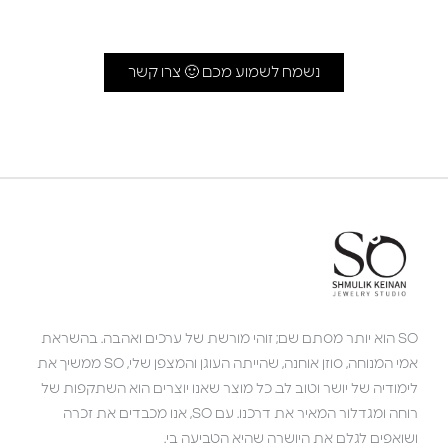
נשמח לשמוע מכם 🙂 צרו קשר
SO הוא יותר מסתם שם; זוהי מורשת של ערכים ואהבה. בהשראת
אמי המנוחה, סוזן אוחנה, שהייתה העוגן והמצפן שלי, SO ממשיך את
לימודיה של יושר וטוב לב. כל מוצר שאנו יוצרים הוא השתקפות של
רוחה ומגדלור המאיר את דרכנו. עם SO, אנו מכבדים את זכרה
ושואפים לגלם את היושרה שהיא הטביעה בי.