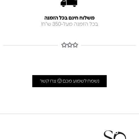
משלוח חינם בכל הזמנה
בכל הזמנה מעל-350 ש"ח!
✩✩✩
נשמח לשמוע מכם 🙂 צרו קשר