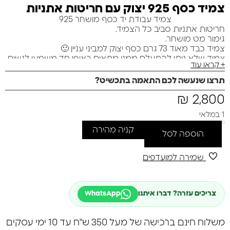
צמיד כסף 925 יצוק עם חריטות אתניות
צמיד עבודת יד כסף מושחר 925
חריטות אתניות סביב כל הצמיד.
גימור מט מושחר.
צמיד כבד מאוד 73 גרם כסף יצוק למביני עניין 🙂
צמיד שלא ניתן להתעלם ממנו מתאים באופן חד משמעי לנשים
+ קראו עוד
וגברים כאחד
מראה יום יומי עם אמירה חד משמעית.
תרצו שנעשה לכם התאמה בתכשיט?
₪
2,800
1 במלאי
קניה מהירה
הוספה לסל
שמירה למועדפים
צריכים עזרה? דברו איתנו
WhatsApp
משלוח חינם ברכישה של מעל 350 ש"ח עד 10 ימי עסקים