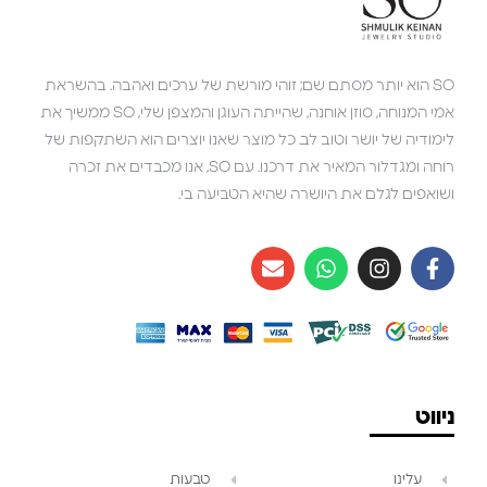
SO הוא יותר מסתם שם; זוהי מורשת של ערכים ואהבה. בהשראת
אמי המנוחה, סוזן אוחנה, שהייתה העוגן והמצפן שלי, SO ממשיך את
לימודיה של יושר וטוב לב. כל מוצר שאנו יוצרים הוא השתקפות של
רוחה ומגדלור המאיר את דרכנו. עם SO, אנו מכבדים את זכרה
ושואפים לגלם את היושרה שהיא הטביעה בי.
ניווט
עלינו
טבעות